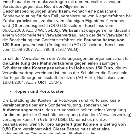
Eine Klausel in Formularverträgen mit dem Verwalter ist wegen
Verstoßes gegen das Recht der Allgemeinen
Geschäftsbedingungen
unwirksam
, wonach eine pauschale
Sondervergütung für den Fall „Veranlassung von Klageverfahren bei
Zahlungsrückstand, zahlbar vom säumigen Eigentümer“ erhoben
wird (Oberlandesgericht (OLG) Düsseldorf, Beschluss vom
06.01.2003, Az.: 3 Wx 364/02).
Wirksam
ist dagegen eine Klausel in
einem vorformulierten Verwaltervertrag, nach der dem Verwalter für
die Bearbeitung von Gerichtsverfahren ein
Pauschalbetrag von
120 Euro
gewährt wird (Amtsgericht (AG) Düsseldorf, Beschluss
vom 11.09.2007, Az.: 290 II 71/07 WEG).
Erhält der Verwalter von der Wohnungseigentümergemeinschaft für
die
Einleitung des Mahnverfahrens
gegen einen säumigen
Schuldner eine
Kostenpauschale in Höhe von 150 Euro
, die im
Verwaltervertrag vereinbart ist, muss der Schuldner die Pauschale
der Eigentümergemeinschaft ersetzen (AG Fürth, Beschluss vom
19.04.2004, Az.: 7 UR II 13/04).
Kopien und Portokosten
Die Erstattung der Kosten für Fotokopien und Porto sind keine
Vereinbarung über eine Sondervergütung, sondern über
Aufwendungsersatz
, den der Verwalter neben seiner Vergütung
für die entgeltliche Geschäftsbesorgung (also dem Verwaltervertrag)
verlangen kann, §§ 675, 670 BGB. Daher ist es nicht zu
beanstanden, wenn für
pro angefertigter Kopie ein Betrag von
0,50 Euro
vereinbart wird. Dieser Betrag muss aber eine
zahlenmäßige Obergrenze haben, ähnlich wie im