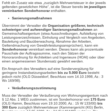
Fehlt ein Zusatz wie etwa „zuzüglich Mehrwertsteuer in der jeweils
geltenden gesetzlichen Höhe“, ist die Steuer bereits
im jeweiligen
vereinbarten Sonderhonorar
enthalten.
Sanierungsmaßnahmen
Übernimmt der Verwalter die
Organisation größerer, technisch
schwieriger und aufwendiger Sanierungsmaßnahmen
an
Gemeinschaftseigentum (etwa Ausschreibungen, Aufstellung von
Leistungsverzeichnissen, Einholung und Vergleich von Angeboten,
Bauleitung und Bauüberwachung, Abnahme der Arbeiten,
Geltendmachung von Gewährleistungsansprüchen), kann ein
Sonderhonorar
vereinbart werden. Dieses kann als prozentuale
Pauschale der Auftragssumme, nach den Sätzen der
Honorarordnung für Architekten und Ingenieure (HOAI) oder über
einen angemessenen Stundensatz gewährt werden.
Ein Anspruch des Verwalters auf eine Sondervergütung für
geringere Instandsetzungsarbeiten
bis zu 5.000 Euro
besteht
jedoch nicht (OLG Düsseldorf, Beschluss vom 14.10.1998, Az.: 3
Wx 169/98).
Veräußerungszustimmung
Muss der Verwalter der Veräußerung von Wohnungseigentum nach
§ 12 Abs. 1 WEG zustimmen, ist ein Sonderhonorar von
175 Euro
(OLG Hamm, Beschluss vom 19.10.2000, Az.: 15 W 133/00)
bis
300 Euro
zuzüglich Mehrwertsteuer (Kammergericht (KG) Berlin,