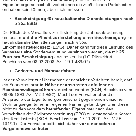
Eigentümergemeinschaft, wobei darin die zusätzlichen Portokosten
enthalten sein können, aber nicht müssen.
Bescheinigung für haushaltsnahe Dienstleistungen nach
§ 35a EStG
Die Pflicht des Verwalters zur Erstellung der Jahresabrechnung
umfasst
nicht die Pflicht zur Erstellung einer Bescheinigung
für
haushaltsnahe Dienstleistungen nach § 35a
Einkommensteuergesetz (EStG). Daher kann für diese Leistung des
Verwalters eine Sondervergütung vereinbart werden, die mit
25
Euro pro Bescheinigung
anzusetzen ist (LG Düsseldorf,
Beschluss vom 08.02.2008, Az.: 19 T 489/07).
Gerichts- und Mahnverfahren
Ist der Verwalter zur Übernahme gerichtlicher Verfahren bereit, darf
ein Sonderhonorar
in Höhe der ansonsten anfallenden
Rechtsanwaltsgebühren
vereinbart werden (BGH, Beschluss vom
06.05.1993, Az.: V ZB 9/92). Macht der Verwalter aber die
Ansprüche der Eigentümergemeinschaft gegen einen einzelnen
Wohnungseigentümer im eigenen Namen geltend, gehören diese
nicht zu den vom dem betreffenden Eigentümer nach den
Vorschriften der Zivilprozessordnung (ZPO) zu erstattenden Kosten
des Rechtsstreits (BGH, Beschluss vom 17.11.2001, Az.: V ZB
134/11). Der Verwalter sollte sich daher
vor einer solchen
Vorgehensweise hüten
.