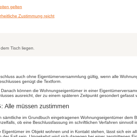
iten gelten
heitliche Zustimmung reicht
 dem Tisch liegen.
schluss auch ohne Eigentümerversammlung gültig, wenn alle Wohnung
eschlusses genügt die Textform.
t. Danach können die Wohnungseigentümer in einer Eigentümerversamm
usses ausreicht, der zu einem späteren Zeitpunkt gesondert gefasst w
G: Alle müssen zustimmen
n sämtliche im Grundbuch eingetragenen Wohnungseigentümer dem Be
elfalls, ob eine Beschlussfassung im schriftlichen Verfahren sinnvoll is
e Eigentümer im Objekt wohnen und in Kontakt stehen, lässt sich ein a
 der Fall sein. Umgekehrt wird sich dagegen bei einer zerstrittenen