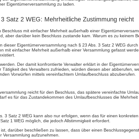
iner Eigentümerversammlung zu laden.
. 3 Satz 2 WEG: Mehrheitliche Zustimmung reicht
n Beschluss mit einfacher Mehrheit außerhalb einer Eigentümerversamm
, aber darüber kein Beschluss zustande kam. Warum es zu keinem Besc
in dieser Eigentümerversammlung nach § 23 Abs. 3 Satz 2 WEG durch
n mit einfacher Mehrheit außerhalb einer Versammlung gefasst werden
istiert.
werden. Der damit konfrontierte Verwalter erklärt in der Eigentümerv
ätigkeit des Verwalters zufrieden, würden diesen aber abberufen, wen
fenden Vorwürfen mittels vereinfachtem Umlaufbeschluss abzuberufen.
rversammlung reicht für den Beschluss, das spätere vereinfachte Umla
 es für das Zustandekommen des Umlaufbeschlusses die Mehrheit alle
s. 3 Satz 2 WEG kann also nur erfolgen, wenn das für einen konkreten
Satz 1 WEG möglich, die jedoch Allstimmigkeit erfordert.
 ist, darüber beschließen zu lassen, dass über einen Beschlussgegens
 der Versammlung aufzunehmen.