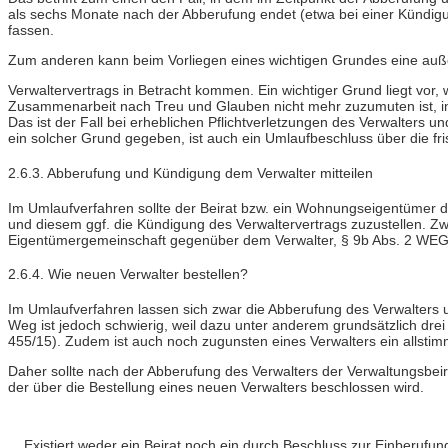
als sechs Monate nach der Abberufung endet (etwa bei einer Kündigu
fassen.
Zum anderen kann beim Vorliegen eines wichtigen Grundes eine auße
Verwaltervertrags in Betracht kommen. Ein wichtiger Grund liegt vo
Zusammenarbeit nach Treu und Glauben nicht mehr zuzumuten ist, ins
Das ist der Fall bei erheblichen Pflichtverletzungen des Verwalters 
ein solcher Grund gegeben, ist auch ein Umlaufbeschluss über die fr
2.6.3. Abberufung und Kündigung dem Verwalter mitteilen
Im Umlaufverfahren sollte der Beirat bzw. ein Wohnungseigentümer 
und diesem ggf. die Kündigung des Verwaltervertrags zuzustellen. Z
Eigentümergemeinschaft gegenüber dem Verwalter, § 9b Abs. 2 WEG, 
2.6.4. Wie neuen Verwalter bestellen?
Im Umlaufverfahren lassen sich zwar die Abberufung des Verwalters u
Weg ist jedoch schwierig, weil dazu unter anderem grundsätzlich dre
455/15). Zudem ist auch noch zugunsten eines Verwalters ein allstimm
Daher sollte nach der Abberufung des Verwalters der Verwaltungsbe
der über die Bestellung eines neuen Verwalters beschlossen wird.
Existiert weder ein Beirat noch ein durch Beschluss zur Einberuf