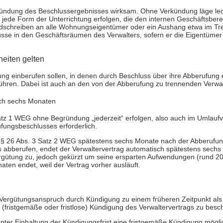
rkündung des Beschlussergebnisses wirksam. Ohne Verkündung läge ledi
jede Form der Unterrichtung erfolgen, die den internen Geschäftsberei
ndschreiben an alle Wohnungseigentümer oder ein Aushang etwa im T
lüsse in den Geschäftsräumen des Verwalters, sofern er die Eigentümer
eiten gelten
ng einberufen sollen, in denen durch Beschluss über ihre Abberufung e
führen. Dabei ist auch an den von der Abberufung zu trennenden Verwa
ach sechs Monaten
tz 1 WEG ohne Begründung „jederzeit“ erfolgen, also auch im Umlaufve
rufungsbeschlusses erforderlich.
§ 26 Abs. 3 Satz 2 WEG spätestens sechs Monate nach der Abberufung
luss abberufen, endet der Verwaltervertrag automatisch spätestens se
rgütung zu, jedoch gekürzt um seine ersparten Aufwendungen (rund 20%
en endet, weil der Vertrag vorher ausläuft.
er Vergütungsanspruch durch Kündigung zu einem früheren Zeitpunkt al
(fristgemäße oder fristlose) Kündigung des Verwaltervertrags zu besch
unter Einhaltung der Kündigungsfrist eine fristgemäße Kündigung mögli