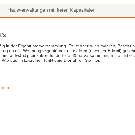
l
Hausverwaltungen mit freien Kapazitäten
t’s
g in der Eigentümerversammlung. Es ist aber auch möglich, Beschlüss
ntrag an alle Wohnungseigentümer in Textform (etwa per E-Mail) gesch
ohne aufwändig einzuberufende Eigentümerversammlung mit oft hitzigen
ie das im Einzelnen funktioniert, erfahren Sie hier.
immen