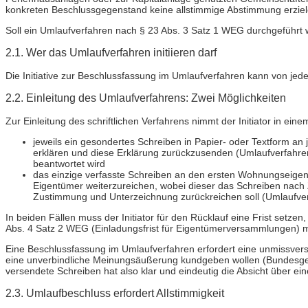
konkreten Beschlussgegenstand keine allstimmige Abstimmung erziele
Soll ein Umlaufverfahren nach § 23 Abs. 3 Satz 1 WEG durchgeführt 
2.1. Wer das Umlaufverfahren initiieren darf
Die Initiative zur Beschlussfassung im Umlaufverfahren kann von j
2.2. Einleitung des Umlaufverfahrens: Zwei Möglichkeiten
Zur Einleitung des schriftlichen Verfahrens nimmt der Initiator in e
jeweils ein gesondertes Schreiben in Papier- oder Textform a
erklären und diese Erklärung zurückzusenden (Umlaufverfahren
beantwortet wird
das einzige verfasste Schreiben an den ersten Wohnungseigen
Eigentümer weiterzureichen, wobei dieser das Schreiben nach
Zustimmung und Unterzeichnung zurückreichen soll (Umlaufver
In beiden Fällen muss der Initiator für den Rücklauf eine Frist setz
Abs. 4 Satz 2 WEG (Einladungsfrist für Eigentümerversammlungen) 
Eine Beschlussfassung im Umlaufverfahren erfordert eine unmissverst
eine unverbindliche Meinungsäußerung kundgeben wollen (Bundesgeri
versendete Schreiben hat also klar und eindeutig die Absicht über e
2.3. Umlaufbeschluss erfordert Allstimmigkeit