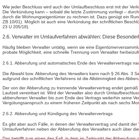
Wie jeder Beschluss wird auch der Umlaufbeschluss erst mit der Ve
Die Verkündung kann – sobald die letzte Zustimmung vorliegt – durch 
durch die Wohnungseigentümer zu rechnen ist. Dazu genügt ein Ru
ZB 10/01). Möglich ist auch eine Verkündung der schriftlichen Besch
23 U 205/18).
2.6. Verwalter im Umlaufverfahren abwählen: Diese Besonderh
Häufig bleiben Verwalter untätig, wenn sie eine Eigentümerversammlu
probate Möglichkeit, eine schnelle Trennung vom Verwalter herbeizu
2.6.1. Abberufung und automatisches Ende des Verwaltervertrags n
Die Abwahl bzw. Abberufung des Verwalters kann nach § 26 Abs. 3 Sa
aufgrund des schriftlichen Verfahrens ist die Allstimmigkeit des Abbe
Der von der Abberufung zu trennende Verwaltervertrag endet gemäß 
Laufzeit vereinbart ist. Wird der Verwalter also durch Umlaufbesch
abberufenen Verwalter bis zum Ende des Vertrags weiterhin seine Ve
Vergütungsanspruch zu einem früheren Zeitpunkt als nach sechs Monat
2.6.2. Abberufung und Kündigung des Verwaltervertrags
Es gibt aber auch Fälle, in denen der Verwaltervertrag und damit d
Umlaufverfahren neben der Abberufung des Verwalters auch über die 
Das betrifft zum einen den Fall, in dem im Zeitpunkt der Abberufung 