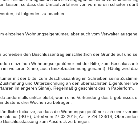
n lassen, so dass das Umlaufverfahren von vornherein scheitern dürft
werden, ist folgendes zu beachten:
edem einzelnen Wohnungseigentümer, aber auch vom Verwalter ausgehe
inem Schreiben den Beschlussantrag einschließlich der Gründe auf und s
n jeden einzelnen Wohnungseigentümer mit der Bitte, zum Beschlussan
 im weiteren Sinne, auch Einzelzustimmung genannt). Häufig wird dazu
tümer mit der Bitte, zum Beschlussantrag im Schreiben seine Zustimm
 Zustimmung und Unterzeichnung an den übernächsten Eigentümer weit
fahren im engeren Sinne). Regelmäßig geschieht das in Papierform.
en, da andernfalls unklar bleibt, wann eine Verkündung des Ergebnisses 
mindestens drei Wochen zu betragen.
ändliche Initiative, so dass die Wohnungseigentümer sich einer verbi
chtshof (BGH), Urteil vom 27.02.2015, Az.: V ZR 128/14; Oberlandesg
ine Beschlussfassung zum Ausdruck zu bringen.