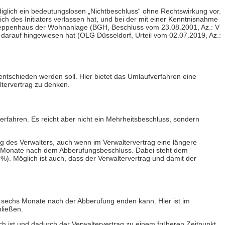
glich ein bedeutungslosen „Nichtbeschluss“ ohne Rechtswirkung vor.
ch des Initiators verlassen hat, und bei der mit einer Kenntnisnahme
reppenhaus der Wohnanlage (BGH, Beschluss vom 23.08.2001, Az.: V
 darauf hingewiesen hat (OLG Düsseldorf, Urteil vom 02.07.2019, Az.:
ntschieden werden soll. Hier bietet das Umlaufverfahren eine
ltervertrag zu denken.
rfahren. Es reicht aber nicht ein Mehrheitsbeschluss, sondern
 des Verwalters, auch wenn im Verwaltervertrag eine längere
chs Monate nach dem Abberufungsbeschluss. Dabei steht dem
). Möglich ist auch, dass der Verwaltervertrag und damit der
s sechs Monate nach der Abberufung enden kann. Hier ist im
ließen.
ch ist und dadurch der Verwaltervertrag zu einem früheren Zeitpunkt