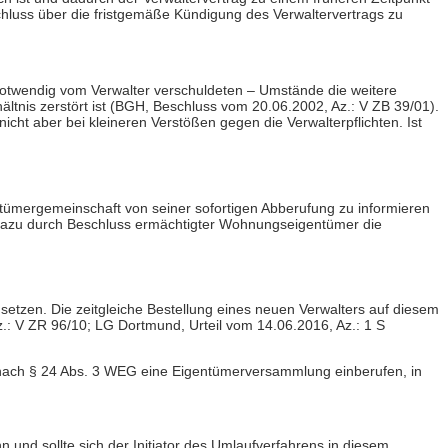
chluss über die fristgemäße Kündigung des Verwaltervertrags zu
 notwendig vom Verwalter verschuldeten – Umstände die weitere
tnis zerstört ist (BGH, Beschluss vom 20.06.2002, Az.: V ZB 39/01).
cht aber bei kleineren Verstößen gegen die Verwalterpflichten. Ist
tümergemeinschaft von seiner sofortigen Abberufung zu informieren
in dazu durch Beschluss ermächtigter Wohnungseigentümer die
setzen. Die zeitgleiche Bestellung eines neuen Verwalters auf diesem
.: V ZR 96/10; LG Dortmund, Urteil vom 14.06.2016, Az.: 1 S
 nach § 24 Abs. 3 WEG eine Eigentümerversammlung einberufen, in
und sollte sich der Initiator des Umlaufverfahrens in diesem