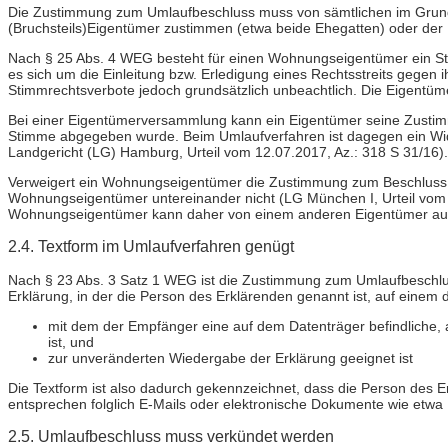
Die Zustimmung zum Umlaufbeschluss muss von sämtlichen im Grun
(Bruchsteils)Eigentümer zustimmen (etwa beide Ehegatten) oder der U
Nach § 25 Abs. 4 WEG besteht für einen Wohnungseigentümer ein Sti
es sich um die Einleitung bzw. Erledigung eines Rechtsstreits gege
Stimmrechtsverbote jedoch grundsätzlich unbeachtlich. Die Eigentüm
Bei einer Eigentümerversammlung kann ein Eigentümer seine Zustimm
Stimme abgegeben wurde. Beim Umlaufverfahren ist dagegen ein Wid
Landgericht (LG) Hamburg, Urteil vom 12.07.2017, Az.: 318 S 31/16).
Verweigert ein Wohnungseigentümer die Zustimmung zum Beschluss im 
Wohnungseigentümer untereinander nicht (LG München I, Urteil vom 
Wohnungseigentümer kann daher von einem anderen Eigentümer auf E
2.4. Textform im Umlaufverfahren genügt
Nach § 23 Abs. 3 Satz 1 WEG ist die Zustimmung zum Umlaufbeschlus
Erklärung, in der die Person des Erklärenden genannt ist, auf eine
mit dem der Empfänger eine auf dem Datenträger befindliche,
ist, und
zur unveränderten Wiedergabe der Erklärung geeignet ist
Die Textform ist also dadurch gekennzeichnet, dass die Person des Er
entsprechen folglich E-Mails oder elektronische Dokumente wie etwa P
2.5. Umlaufbeschluss muss verkündet werden