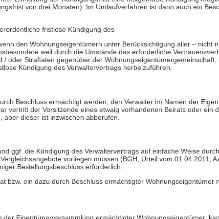
ngsfrist von drei Monaten). Im Umlaufverfahren ist dann auch ein Bes
rordentliche fristlose Kündigung des
r, wenn den Wohnungseigentümern unter Berücksichtigung aller – nicht
besondere weil durch die Umstände das erforderliche Vertrauensverhäl
und / oder Straftaten gegenüber der Wohnungseigentümergemeinschaft, ni
istlose Kündigung des Verwaltervertrags herbeizuführen.
durch Beschluss ermächtigt werden, den Verwalter im Namen der Eigen
war vertritt der Vorsitzende eines etwaig vorhandenen Beirats oder e
aber dieser ist inzwischen abberufen.
nd ggf. die Kündigung des Verwaltervertrags auf einfache Weise durch
i Vergleichsangebote vorliegen müssen (BGH, Urteil vom 01.04.2011, Az
iger Bestellungsbeschluss erforderlich.
irat bzw. ein dazu durch Beschluss ermächtigter Wohnungseigentümer
ung der Eigentümerversammlung ermächtigter Wohnungseigentümer, kann 