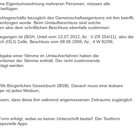
eine Eigentumswohnung mehreren Personen, müssen alle
 beifügen.
tsgeschäfts bezüglich des Gemeinschaftseigentums mit ihm betrifft,
m entzogen wurde. Beim Umlaufbeschluss sind solche
n also dem schriftlichen Beschluss ebenfalls zustimmen.
angen ist (BGH, Urteil vom 13.07.2012, Az.: V ZR 254/11), also die
h (OLG Celle, Beschluss vom 08.06.2006, Az.: 4 W 82/06;
 Abgabe einer Stimme im Umlaufverfahren haben die
entümer der Stimme enthält. Der nicht zustimmende
lagt werden.
 126b Bürgerliches Gesetzbuch (BGB). Danach muss eine lesbare
er ist jedes Medium,
rn kann, dass diese ihm während angemessenen Zeitraums zugänglich
orm erfolgt, wobei es keiner Unterschrift bedarf. Der Textform
spezielle Apps.