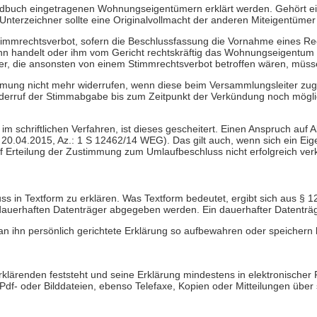
dbuch eingetragenen Wohnungseigentümern erklärt werden. Gehört 
nterzeichner sollte eine Originalvollmacht der anderen Miteigentümer
mmrechtsverbot, sofern die Beschlussfassung die Vornahme eines Rech
n ihn handelt oder ihm vom Gericht rechtskräftig das Wohnungseigentu
er, die ansonsten von einem Stimmrechtsverbot betroffen wären, müsse
ung nicht mehr widerrufen, wenn diese beim Versammlungsleiter zugeg
erruf der Stimmabgabe bis zum Zeitpunkt der Verkündung noch möglic
schriftlichen Verfahren, ist dieses gescheitert. Einen Anspruch auf
20.04.2015, Az.: 1 S 12462/14 WEG). Das gilt auch, wenn sich ein Eig
rteilung der Zustimmung zum Umlaufbeschluss nicht erfolgreich verk
s in Textform zu erklären. Was Textform bedeutet, ergibt sich aus §
m dauerhaften Datenträger abgegeben werden. Ein dauerhafter Datenträg
 an ihn persönlich gerichtete Erklärung so aufbewahren oder speiche
klärenden feststeht und seine Erklärung mindestens in elektronischer F
df- oder Bilddateien, ebenso Telefaxe, Kopien oder Mitteilungen über 