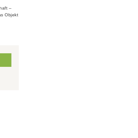
aft –
as Objekt