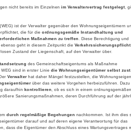
gen nicht bereits im Einzelnen
im Verwaltervertrag festgelegt
, gi
(WEG) ist der Verwalter gegenüber den Wohnungseigentümern u
flichtet, die für die
ordnungsgemäße Instandhaltung und
erforderlichen Maßnahmen zu treffen
. Diese Berechtigung und
g, ebenso geht in diesem Zeitpunkt die
Verkehrssicherungspflicht
osen Zustand der Liegenschaft, auf den Verwalter über.
standsetzung
des Gemeinschaftseigentums als Maßnahme
 WEG sind in erster Linie
die Wohnungseigentümer selbst zust
 Der
Verwalter
hat daher Mängel festzustellen, die Wohnungseige
ngseigentümer
über das weitere Vorgehen herbeizuführen. Dazu
ig daraufhin
kontrollieren
, ob es sich in einem ordnungsgemäße
f größere Sanierungsmaßnahmen, deren Durchführung auf der jähr
erem
durch regelmäßige Begehungen
nachkommen. Ist ihm dies s
gseigentümer darauf und auf deren eigene Verantwortung für das
, dass die Eigentümer den Abschluss eines Wartungsvertrages m