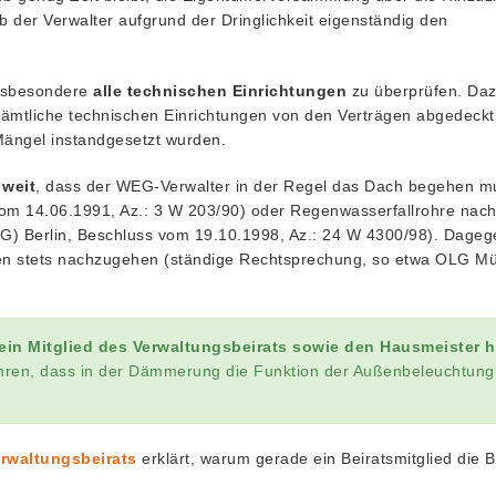
 der Verwalter aufgrund der Dringlichkeit eigenständig den
insbesondere
alle technischen Einrichtungen
zu überprüfen. Daz
ämtliche technischen Einrichtungen von den Verträgen abgedeckt 
Mängel instandgesetzt wurden.
 weit
, dass der WEG-Verwalter in der Regel das Dach begehen m
om 14.06.1991, Az.: 3 W 203/90) oder Regenwasserfallrohre nac
) Berlin, Beschluss vom 19.10.1998, Az.: 24 W 4300/98). Dageg
den stets nachzugehen (ständige Rechtsprechung, so etwa OLG M
ein Mitglied des Verwaltungsbeirats sowie den Hausmeister h
hren, dass in der Dämmerung die Funktion der Außenbeleuchtung
erwaltungsbeirats
erklärt, warum gerade ein Beiratsmitglied die