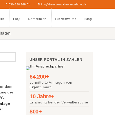
030-120 768 61
info@hausverwalter-angebote.de
eile
FAQ
Referenzen
Für Verwalter
Blog
itäten
UNSER PORTAL IN ZAHLEN
64.200+
vermittelte Anfragen von
ber dem
Eigentümern
zung des
10 Jahre+
EG-
Erfahrung bei der Verwaltersuche
nlage
st,
800+