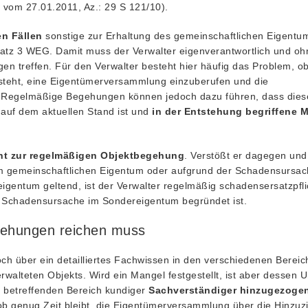
l vom 27.01.2011, Az.: 29 S 121/10).
en Fällen
sonstige zur Erhaltung des gemeinschaftlichen Eigentu
Satz 3 WEG. Damit muss der Verwalter eigenverantwortlich und oh
 treffen. Für den Verwalter besteht hier häufig das Problem, ob
steht, eine Eigentümerversammlung einzuberufen und die
 Regelmäßige Begehungen können jedoch dazu führen, dass dies
er auf dem aktuellen Stand ist und
in der Entstehung begriffene 
cht zur regelmäßigen Objektbegehung
. Verstößt er dagegen un
gemeinschaftlichen Eigentum oder aufgrund der Schadensursac
ntum geltend, ist der Verwalter regelmäßig schadensersatzpflic
ie Schadensursache im Sondereigentum begründet ist.
egehungen reichen muss
ch über ein detailliertes Fachwissen in den verschiedenen Bereic
walteten Objekts. Wird ein Mangel festgestellt, ist aber dessen 
in betreffenden Bereich kundiger
Sachverständiger hinzugezoge
s, ob genug Zeit bleibt, die Eigentümerversammlung über die Hinzu