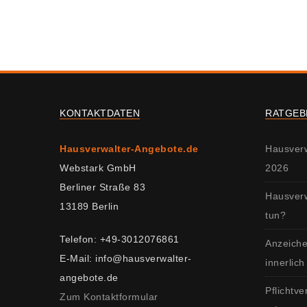
KONTAKTDATEN
RATGEB
Hausverwalter-Angebote.de
Hausver
Webstark GmbH
2026
Berliner Straße 83
Hausverw
13189 Berlin
tun?
Telefon: +49-3012076861
Anzeiche
E-Mail: info@hausverwalter-
innerlich
angebote.de
Pflichtv
Zum Kontaktformular