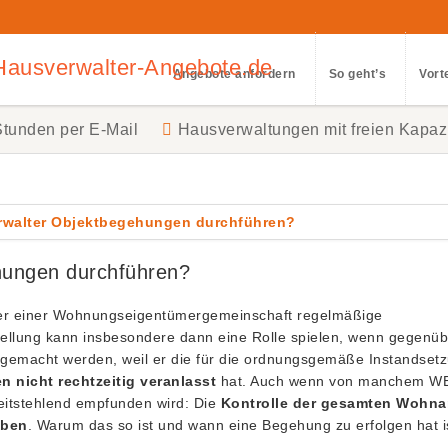
ausverwalter-Angebote.de
Angebote anfordern
So geht’s
Vort
Stunden per E-Mail
Hausverwaltungen mit freien Kapaz
ungen durchführen?
lter einer Wohnungseigentümergemeinschaft regelmäßige
ellung kann insbesondere dann eine Rolle spielen, wenn gegenü
gemacht werden, weil er die für die ordnungsgemäße Instandset
 nicht rechtzeitig veranlasst
hat. Auch wenn von manchem W
zeitstehlend empfunden wird: Die
Kontrolle der gesamten Wohna
aben
. Warum das so ist und wann eine Begehung zu erfolgen hat i