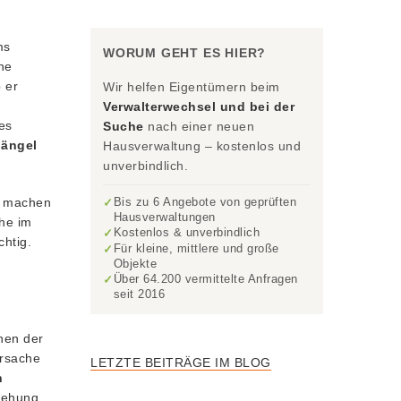
ms
WORUM GEHT ES HIER?
ne
 er
Wir helfen Eigentümern beim
Verwalterwechsel und bei der
es
Suche
nach einer neuen
Mängel
Hausverwaltung – kostenlos und
unverbindlich.
d machen
Bis zu 6 Angebote von geprüften
✓
Hausverwaltungen
he im
Kostenlos & unverbindlich
✓
htig.
Für kleine, mittlere und große
✓
Objekte
Über 64.200 vermittelte Anfragen
✓
seit 2016
hen der
Ursache
LETZTE BEITRÄGE IM BLOG
n
ziehung