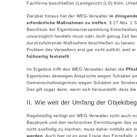
Fachfirma beschließen (Landgericht (LG) Köln, Urtei
Darüber hinaus hat der WEG-Verwalter
in dringend
erforderliche Maßnahmen zu treffen
, § 27 Abs. 1 
Beschluss der Eigentümerversammlung Entscheidungen
unverzüglich handeln muss oder noch genug Zeit be
durchzuführende Maßnahme beschließen zu lassen.
Problem des Verwalters erst gar nicht auftritt, weil 
frühzeitig feststellt
.
Im Ergebnis trifft den WEG-Verwalter daher die
Pfli
Eigentümer deswegen Ansprüche wegen Schäden am 
Gemeinschaftseigentum wegen Schäden am Sondereige
Das gilt sogar dann, wenn sich herausstellt, dass d
II. Wie weit der Umfang der Objektb
Regelmäßig verfügt ein WEG-Verwalter nicht auch no
Bauphysik und den technischen Einrichtungen des ver
nicht ausfindig zu machen, muss daher notfalls ein 
werden
. Auch hier ist es eine Frage des Einzelfall