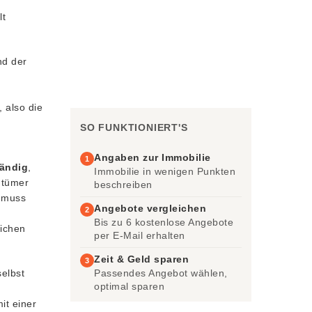
lt
nd der
, also die
SO FUNKTIONIERT'S
Angaben zur Immobilie
1
ändig
,
Immobilie in wenigen Punkten
ntümer
beschreiben
 muss
Angebote vergleichen
2
n
Bis zu 6 kostenlose Angebote
lichen
per E-Mail erhalten
Zeit & Geld sparen
3
elbst
Passendes Angebot wählen,
optimal sparen
it einer