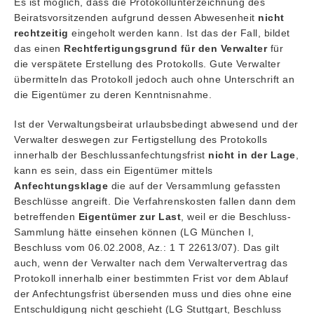
Es ist möglich, dass die Protokollunterzeichnung des
Beiratsvorsitzenden aufgrund dessen Abwesenheit
nicht
rechtzeitig
eingeholt werden kann. Ist das der Fall, bildet
das einen
Rechtfertigungsgrund für den Verwalter
für
die verspätete Erstellung des Protokolls. Gute Verwalter
übermitteln das Protokoll jedoch auch ohne Unterschrift an
die Eigentümer zu deren Kenntnisnahme.
Ist der Verwaltungsbeirat urlaubsbedingt abwesend und der
Verwalter deswegen zur Fertigstellung des Protokolls
innerhalb der Beschlussanfechtungsfrist
nicht in der Lage
,
kann es sein, dass ein Eigentümer mittels
Anfechtungsklage
die auf der Versammlung gefassten
Beschlüsse angreift. Die Verfahrenskosten fallen dann dem
betreffenden
Eigentümer zur Last
, weil er die Beschluss-
Sammlung hätte einsehen können (LG München I,
Beschluss vom 06.02.2008, Az.: 1 T 22613/07). Das gilt
auch, wenn der Verwalter nach dem Verwaltervertrag das
Protokoll innerhalb einer bestimmten Frist vor dem Ablauf
der Anfechtungsfrist übersenden muss und dies ohne eine
Entschuldigung nicht geschieht (LG Stuttgart, Beschluss